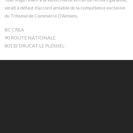
serait à défaut d’accord amiable de la compétence exclusive
du Tribunal de Commerce D’Amiens.
BC CREA
90 ROUTE NATIONALE
80132 DRUCAT LE PLESSIEL