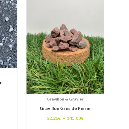
77.00€
mm
lage
Gravillon & Gravier
e
rix :
Gravillon Grès de Perne
1.90€
Plage
32.26
€
–
145.00
€
de