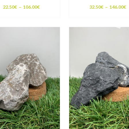
Plage
P
22.50
€
–
106.00
€
32.50
€
–
146.00
€
de
d
prix :
p
22.50€
3
à
à
106.00€
1