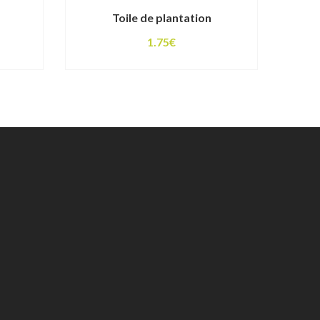
Toile de plantation
lage
1.75
€
e
ix :
3.75€
1.00€