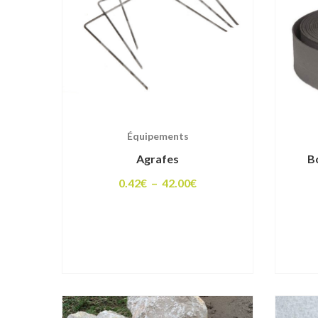
Équipements
Agrafes
B
Plage
0.42
€
–
42.00
€
de
prix :
0.42€
à
42.00€