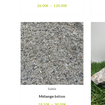
Plage
26.00
€
–
120.00
€
de
prix :
26.00€
à
120.00€
Sable
Mélange béton
Plage
18.50
€
–
90.00
€