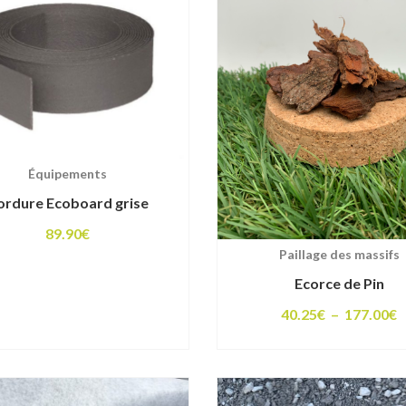
Équipements
ordure Ecoboard grise
89.90
€
Paillage des massifs
Ecorce de Pin
P
40.25
€
–
177.00
€
d
p
4