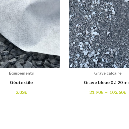
à
1
Équipements
Grave calcaire
Géotextile
Grave bleue 0 à 20 
P
2.02
€
21.90
€
–
103.60
€
d
p
2
à