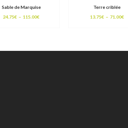
Sable de Marquise
Terre criblée
Plage
P
24.75
€
–
115.00
€
13.75
€
–
71.00
€
de
d
prix :
pr
24.75€
1
à
à
115.00€
7