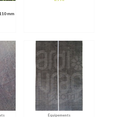
/110 mm
lage
e
rix :
1.70€
82.80€
ats
Équipements