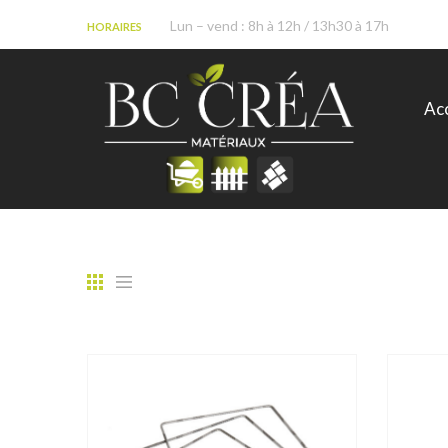
Lun – vend : 8h à 12h / 13h30 à 17h
HORAIRES
Acc