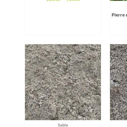
de
prix :
Pierre
18.50€
à
90.00€
Sable