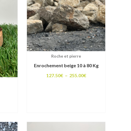
Roche et pierre
Enrochement beige 10 à 80 Kg
Plage
127.50
€
–
255.00
€
de
prix :
127.50€
lage
à
e
255.00€
rix :
0.25€