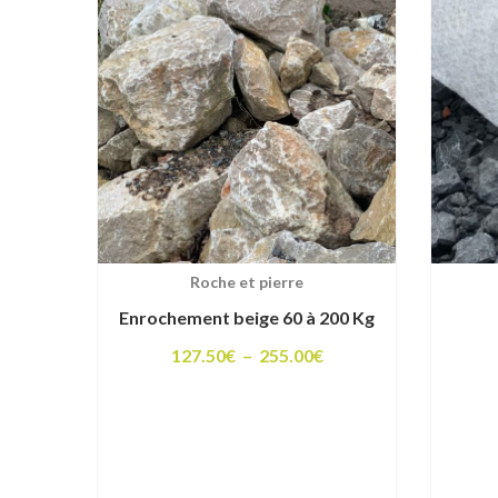
Roche et pierre
Enrochement beige 60 à 200 Kg
Plage
127.50
€
–
255.00
€
de
prix :
127.50€
à