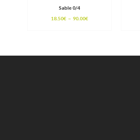
Sable 0/4
Plage
18.50
€
–
90.00
€
de
prix :
18.50€
à
90.00€