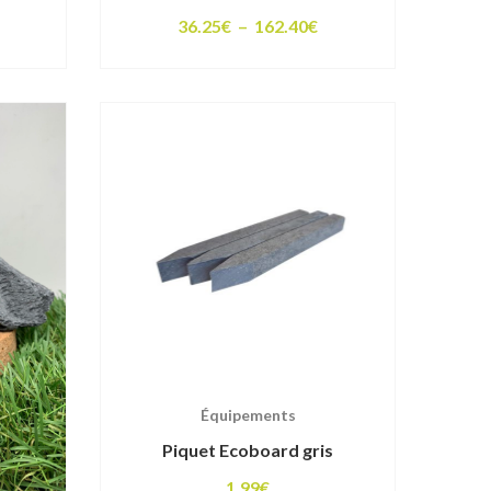
lage
Plage
36.25
€
–
162.40
€
e
de
rix :
prix :
2.50€
36.25€
à
46.00€
162.40€
Équipements
Piquet Ecoboard gris
1.99
€