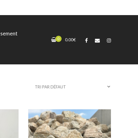
ssement
0
0.00
€