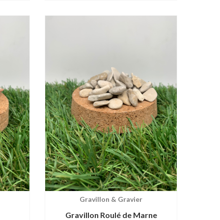
03.60€
prix :
32.26€
à
145.00€
Gravillon & Gravier
Gravillon Roulé de Marne