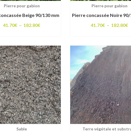
Pierre pour gabion
Pierre pour gabion
 concassée Beige 90/130 mm
Pierre concassée Noire 90
Plage
P
41.70
€
–
182.80
€
41.70
€
–
182.80
€
de
d
prix :
p
41.70€
4
à
à
182.80€
1
Sable
Terre végétale et substr