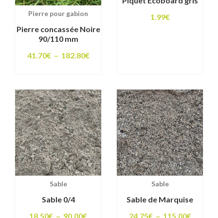
Piquet Ecoboard gris
Pierre pour gabion
1.99
€
Pierre concassée Noire
90/110 mm
Plage
41.70
€
–
182.80
€
de
prix :
41.70€
à
182.80€
Sable
Sable
Sable 0/4
Sable de Marquise
Plage
Plage
18.50
€
–
90.00
€
24.75
€
–
115.00
€