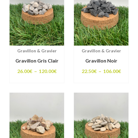
Gravillon & Gravier
Gravillon & Gravier
Gravillon Gris Clair
Gravillon Noir
Plage
Plage
26.00
€
–
120.00
€
22.50
€
–
106.00
€
de
de
prix :
prix :
26.00€
22.50€
à
à
120.00€
106.00