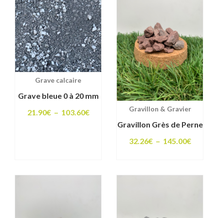
à
255.00€
Grave calcaire
Grave bleue 0 à 20 mm
Gravillon & Gravier
Plage
21.90
€
–
103.60
€
Gravillon Grès de Perne
de
prix :
Plage
32.26
€
–
145.00
€
21.90€
de
à
prix :
103.60€
32.26€
à
145.00