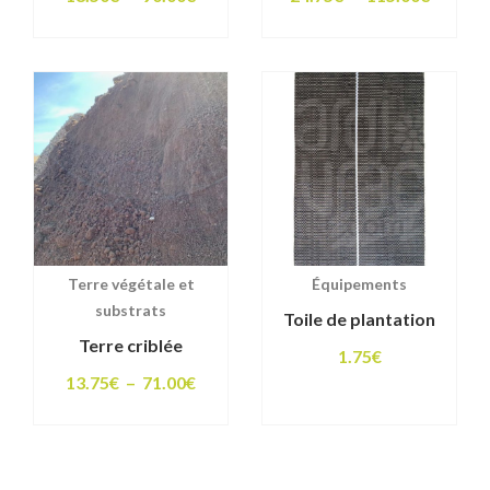
de
de
prix :
prix :
18.50€
24.75€
à
à
90.00€
115.00
Terre végétale et
Équipements
substrats
Toile de plantation
Terre criblée
1.75
€
Plage
13.75
€
–
71.00
€
de
prix :
13.75€