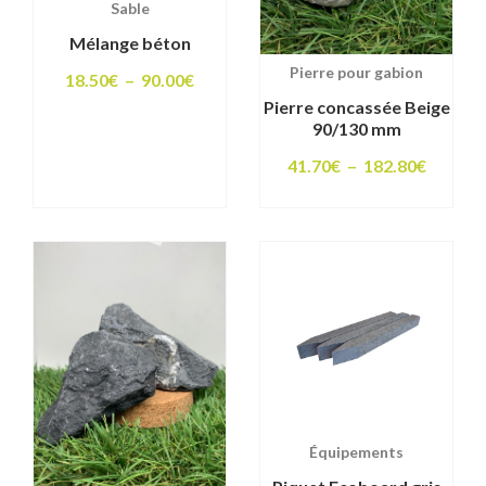
Sable
Mélange béton
Pierre pour gabion
Plage
18.50
€
–
90.00
€
Pierre concassée Beige
de
90/130 mm
prix :
Plage
41.70
€
–
182.80
€
18.50€
de
à
prix :
90.00€
41.70€
à
182.80
Équipements