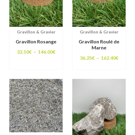
Gravillon & Gravier
Gravillon & Gravier
Gravillon Rosange
Gravillon Roulé de
Marne
Plage
32.50
€
–
146.00
€
Plage
36.25
€
–
162.40
€
de
de
prix :
prix :
32.50€
36.25€
à
à
146.00€
162.40