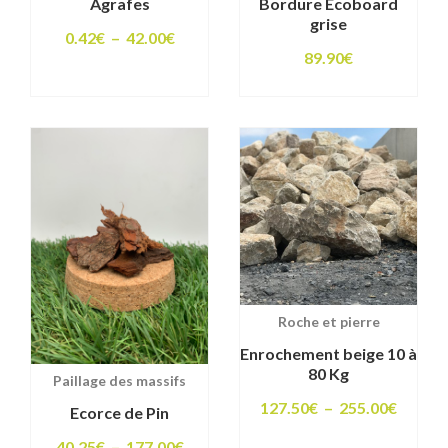
Agrafes
Bordure Ecoboard
grise
Plage
0.42
€
–
42.00
€
89.90
€
de
prix :
0.42€
à
42.00€
Roche et pierre
Enrochement beige 10 à
80 Kg
Paillage des massifs
Plage
127.50
€
–
255.00
€
Ecorce de Pin
de
Plage
40.25
€
–
177.00
€