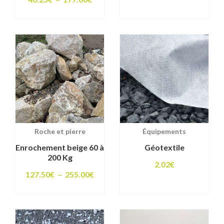
prix :
de
127.50
prix :
à
40.25€
255.00
à
177.00€
Roche et pierre
Équipements
Enrochement beige 60 à
Géotextile
200 Kg
2.02
€
Plage
127.50
€
–
255.00
€
de
prix :
127.50€