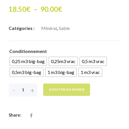
Plage
18.50
€
–
90.00
€
de
Catégories :
Minéral
,
Sable
prix :
18.50€
Conditionnement
à
0,25 m3 big-bag
0,25m3 vrac
0,5 m3 vrac
90.00€
0,5m3 big-bag
1 m3 big-bag
1 m3 vrac
-
+
AJOUTER AU PANIER
Share: