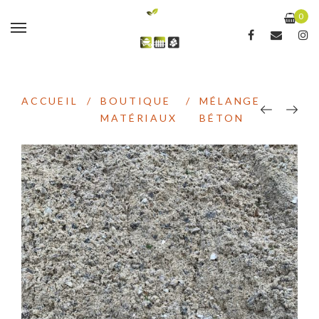
0
ACCUEIL
/
BOUTIQUE
/
MÉLANGE
MATÉRIAUX
BÉTON