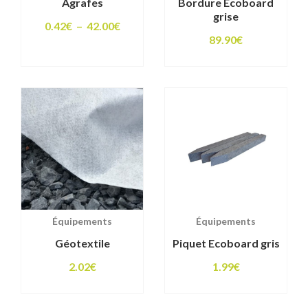
Agrafes
Bordure Ecoboard
grise
Plage
0.42
€
–
42.00
€
89.90
€
de
prix :
0.42€
à
42.00€
Équipements
Équipements
Géotextile
Piquet Ecoboard gris
2.02
€
1.99
€